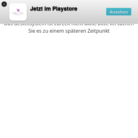
×
Deaktiviert
Jetzt im Playstore
Ansehen
Das Bestellsystem ist zurzeit nicht aktiv, bitte versuchen
Sie es zu einem späteren Zeitpunkt
Eiscafé La Crema
Schneiderstr 83, Bottrop
Uhr
Facebook
Instagram
Info
Angebote
Keine Lieferung. Bestellung nur zum Abholen.
Kinder-Spezialitäten
Joghurt Spezialitäten
Fruchtige Spezialität